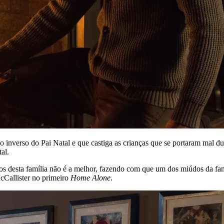
o inverso do Pai Natal e que castiga as crianças que se portaram mal du
al.
ros desta família não é a melhor, fazendo com que um dos miúdos da fam
cCallister no primeiro
Home Alone
.