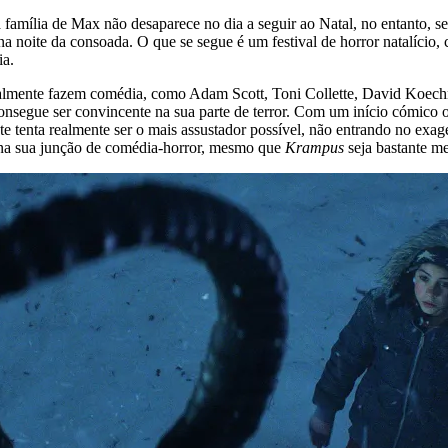
a família de Max não desaparece no dia a seguir ao Natal, no entanto, s
 noite da consoada. O que se segue é um festival de horror natalício,
ia.
lmente fazem comédia, como Adam Scott, Toni Collette, David Koechne
onsegue ser convincente na sua parte de terror. Com um início cómico o
 este tenta realmente ser o mais assustador possível, não entrando no exa
 na sua junção de comédia-horror, mesmo que
Krampus
seja bastante me