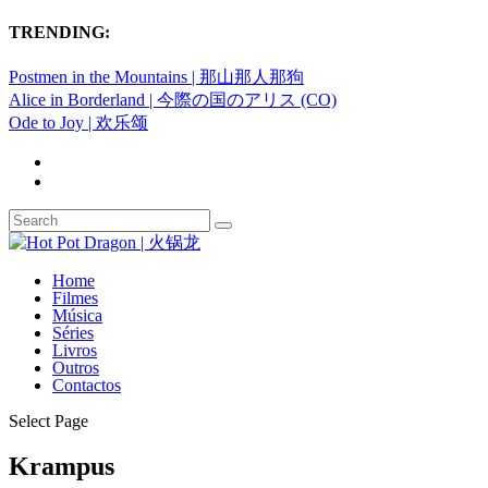
TRENDING:
Postmen in the Mountains | 那山那人那狗
Alice in Borderland | 今際の国のアリス (CO)
Ode to Joy | 欢乐颂
Home
Filmes
Música
Séries
Livros
Outros
Contactos
Select Page
Krampus