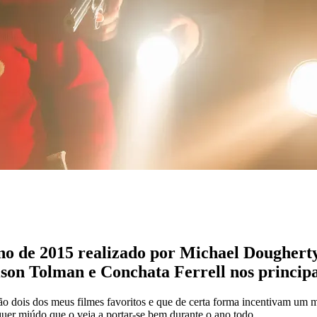
o de 2015 realizado por Michael Doughert
ison Tolman e Conchata Ferrell nos principa
o dois dos meus filmes favoritos e que de certa forma incentivam um m
quer miúdo que o veja a portar-se bem durante o ano todo.