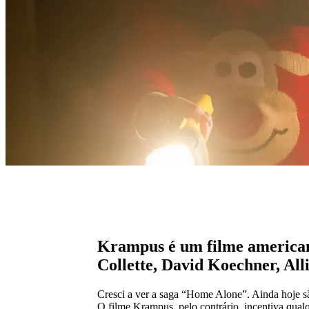
Krampus é um filme american
Collette, David Koechner, All
Cresci a ver a saga “Home Alone”. Ainda hoje sã
O filme Krampus, pelo contrário, incentiva qual