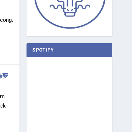
jeong,
SPOTIFY
蝴蝶夢
um
ick