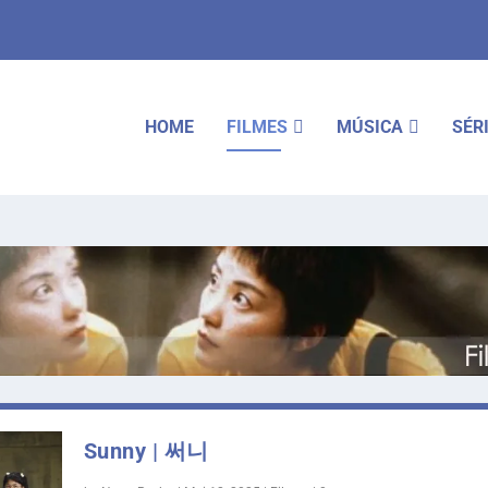
HOME
FILMES
MÚSICA
SÉR
Sunny | 써니