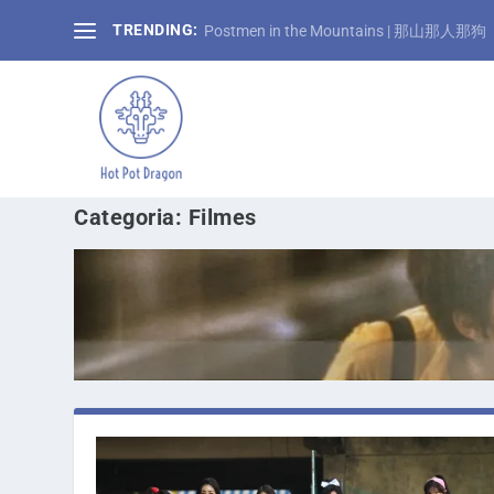
TRENDING:
Postmen in the Mountains | 那山那人那狗
Categoria:
Filmes