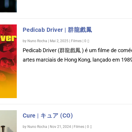
Pedicab Driver | 群龍戲鳳
by
Nuno Rocha
|
Mai 2, 2025
|
Filmes
|
0
Pedicab Driver (群龍戲鳳 ) é um filme de coméd
artes marciais de Hong Kong, lançado em 1989,
Cure | キュア (CO)
by
Nuno Rocha
|
Nov 21, 2024
|
Filmes
|
0