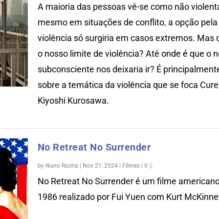
A maioria das pessoas vê-se como não violenta
mesmo em situações de conflito, a opção pela
violência só surgiria em casos extremos. Mas 
o nosso limite de violência? Até onde é que o 
subconsciente nos deixaria ir? É principalment
sobre a temática da violência que se foca Cure
Kiyoshi Kurosawa.
No Retreat No Surrender
by
Nuno Rocha
|
Nov 21, 2024
|
Filmes
|
0
No Retreat No Surrender é um filme american
1986 realizado por Fui Yuen com Kurt McKinney