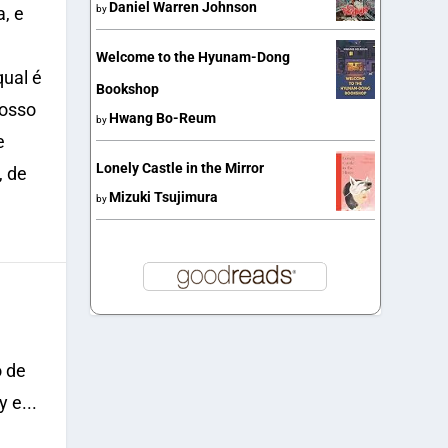
Daniel Warren Johnson
, e
by
Welcome to the Hyunam-Dong
qual é
Bookshop
nosso
Hwang Bo-Reum
by
e
Lonely Castle in the Mirror
, de
Mizuki Tsujimura
by
o de
 e...