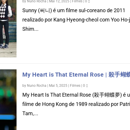
by
Nuno Rocha
|
Mai 12, 2025
|
Filmes
|
0
Sunny (써니) é um filme sul-coreano de 2011
realizado por Kang Hyeong-cheol com Yoo Ho-
Shim...
My Heart is That Eternal Rose | 殺手
by
Nuno Rocha
|
Mai 5, 2025
|
Filmes
|
0
My Heart Is That Eternal Rose (殺手蝴蝶夢) é 
filme de Hong Kong de 1989 realizado por Patr
Tam,...