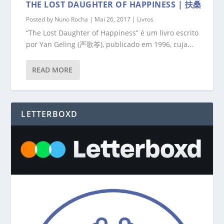
THE LOST DAUGHTER OF HAPPINESS | 扶桑
Posted by
Nuno Rocha
|
Mai 26, 2017
|
Livros
“The Lost Daughter of Happiness” é um livro escrito
por Yan Geling (严歌苓), publicado em 1996, cuja...
READ MORE
LETTERBOXD