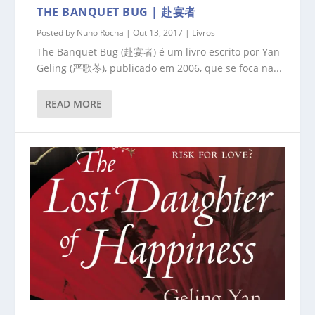
THE BANQUET BUG | 赴宴者
Posted by
Nuno Rocha
|
Out 13, 2017
|
Livros
The Banquet Bug (赴宴者) é um livro escrito por Yan
Geling (严歌苓), publicado em 2006, que se foca na...
READ MORE