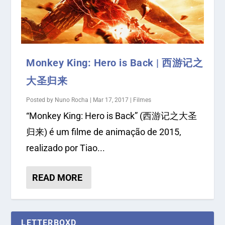
Monkey King: Hero is Back | 西游记之
大圣归来
Posted by
Nuno Rocha
|
Mar 17, 2017
|
Filmes
“Monkey King: Hero is Back” (西游记之大圣
归来) é um filme de animação de 2015,
realizado por Tiao...
READ MORE
LETTERBOXD