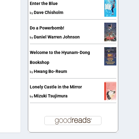
Enter the Blue
Dave Chisholm
by
Do a Powerbomb!
Daniel Warren Johnson
by
Welcome to the Hyunam-Dong
Bookshop
Hwang Bo-Reum
by
Lonely Castle in the Mirror
Mizuki Tsujimura
by