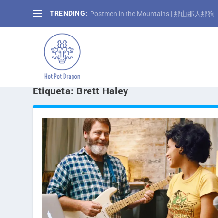
TRENDING:
Postmen in the Mountains | 那山那人那狗
Etiqueta:
Brett Haley