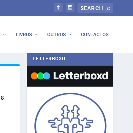
S
LIVROS
OUTROS
CONTACTOS
LETTERBOXD
18
..