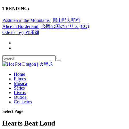
TRENDING:
Postmen in the Mountains | 那山那人那狗
Alice in Borderland | 今際の国のアリス (CO)
Ode to Joy | 欢乐颂
Home
Filmes
Música
Séries
Livros
Outros
Contactos
Select Page
Hearts Beat Loud