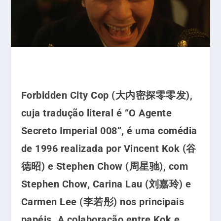
Forbidden City Cop (大内密探零零发),
cuja tradução literal é “O Agente
Secreto Imperial 008”, é uma comédia
de 1996 realizada por Vincent Kok (谷
德昭) e Stephen Chow (周星驰), com
Stephen Chow, Carina Lau (刘嘉玲) e
Carmen Lee (李若彤) nos principais
papéis. A colaboração entre Kok e