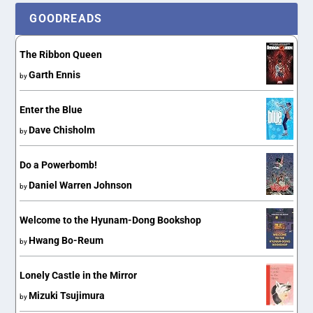
GOODREADS
The Ribbon Queen
Garth Ennis
by
Enter the Blue
Dave Chisholm
by
Do a Powerbomb!
Daniel Warren Johnson
by
Welcome to the Hyunam-Dong Bookshop
Hwang Bo-Reum
by
Lonely Castle in the Mirror
Mizuki Tsujimura
by