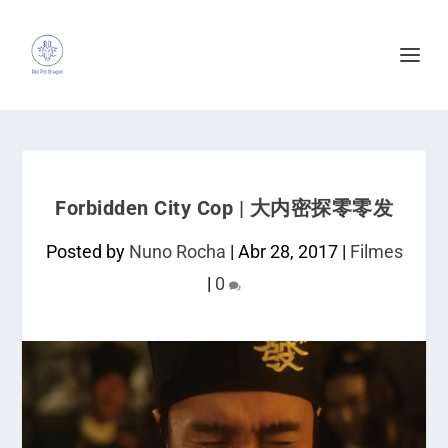
Forbidden City Cop | 大内密探零零发
Posted by
Nuno Rocha
|
Abr 28, 2017
|
Filmes
|
0