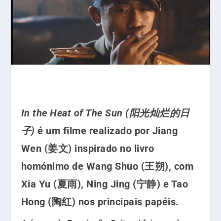
In the Heat of The Sun
(
阳光灿烂的日
子)
é um filme realizado por Jiang
Wen (姜文) inspirado no livro
homónimo de Wang Shuo (王朔), com
Xia Yu (夏雨), Ning Jing (宁静) e Tao
Hong (陶红) nos principais papéis.