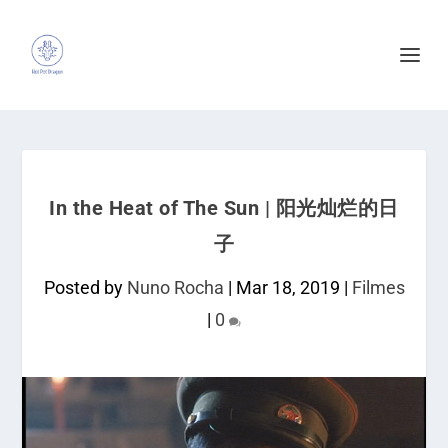
In the Heat of The Sun | 阳光灿烂的日
子
Posted by
Nuno Rocha
|
Mar 18, 2019
|
Filmes
|
0