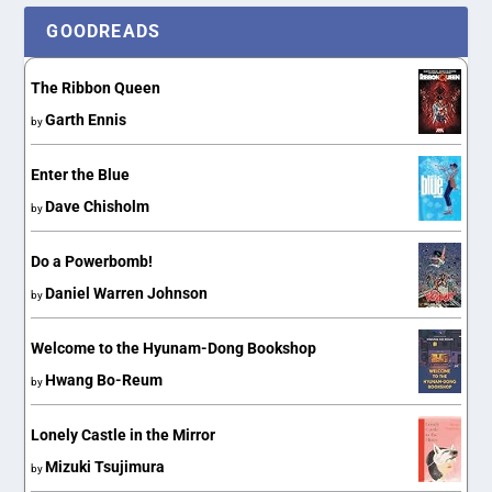
GOODREADS
The Ribbon Queen
Garth Ennis
by
Enter the Blue
Dave Chisholm
by
Do a Powerbomb!
Daniel Warren Johnson
by
Welcome to the Hyunam-Dong Bookshop
Hwang Bo-Reum
by
Lonely Castle in the Mirror
Mizuki Tsujimura
by