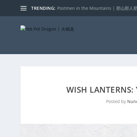
TRENDING:
Postmen in the Mountains | 那山那人
WISH LANTERNS: 
Posted by
Nun