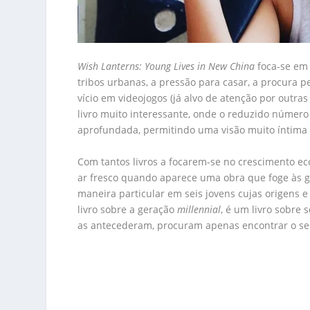
Wish Lanterns: Young Lives in New China
foca-se em 
tribos urbanas, a pressão para casar, a procura
vício em videojogos (já alvo de atenção por outr
livro muito interessante, onde o reduzido númer
aprofundada, permitindo uma visão muito íntima 
Com tantos livros a focarem-se no crescimento e
ar fresco quando aparece uma obra que foge às g
maneira particular em seis jovens cujas origens e
livro sobre a geração
millennial
, é um livro sobre
as antecederam, procuram apenas encontrar o se