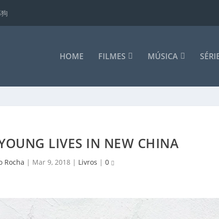
那狗
HOME
FILMES
MÚSICA
SÉRI
YOUNG LIVES IN NEW CHINA
o Rocha
|
Mar 9, 2018
|
Livros
|
0