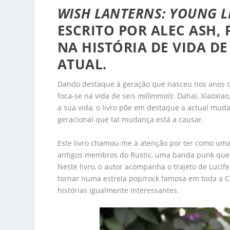
WISH LANTERNS: YOUNG L
ESCRITO POR ALEC ASH, 
NA HISTÓRIA DE VIDA DE
ATUAL.
Dando destaque à geração que nasceu nos anos oit
foca-se na vida de seis
millennials
: Dahai, Xiaoxia
a sua vida, o livro põe em destaque a actual mu
geracional que tal mudança está a causar.
Este livro chamou-me à atenção por ter como uma 
antigos membros do Rustic, uma banda punk que 
Neste livro, o autor acompanha o trajeto de Lucif
tornar numa estrela pop/rock famosa em toda a Chi
histórias igualmente interessantes.