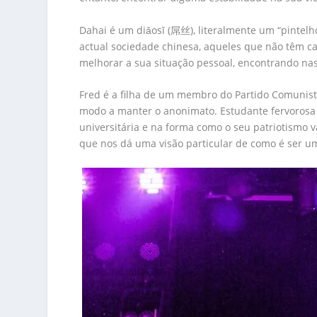
Dahai é um diǎosī (屌丝), literalmente um “pintelho
actual sociedade chinesa, aqueles que não têm cas
melhorar a sua situação pessoal, encontrando nas 
Fred é a filha de um membro do Partido Comuni
modo a manter o anonimato. Estudante fervorosa de
universitária e na forma como o seu patriotismo 
que nos dá uma visão particular de como é ser um