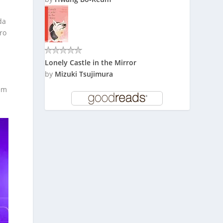
da
ro
Lonely Castle in the Mirror
by
Mizuki Tsujimura
gem