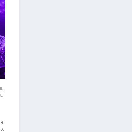
lia
ld
 e
ste