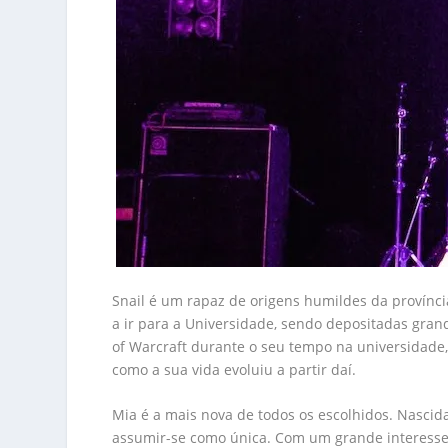
Snail é um rapaz de origens humildes da província
a ir para a Universidade, sendo depositadas gran
of Warcraft durante o seu tempo na universidade,
como a sua vida evoluiu a partir daí.
Mia é a mais nova de todos os escolhidos. Nascid
assumir-se como única. Com um grande interesse