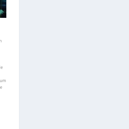
m
de
 um
ue