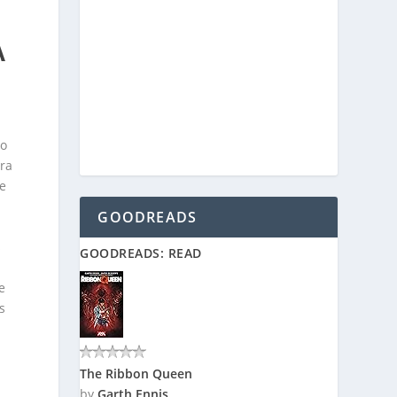
A
ro
ara
e
GOODREADS
s
GOODREADS: READ
e
s
The Ribbon Queen
by
Garth Ennis