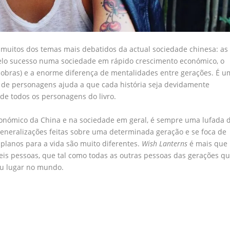
muitos dos temas mais debatidos da actual sociedade chinesa: as
 pelo sucesso numa sociedade em rápido crescimento económico, o
as obras) e a enorme diferença de mentalidades entre gerações. É u
o de personagens ajuda a que cada história seja devidamente
de todos os personagens do livro.
conómico da China e na sociedade em geral, é sempre uma lufada 
eneralizações feitas sobre uma determinada geração e se foca de
 planos para a vida são muito diferentes.
Wish Lanterns
é mais que
 seis pessoas, que tal como todas as outras pessoas das gerações q
u lugar no mundo.