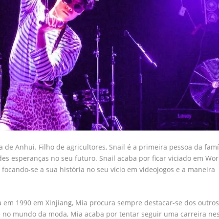
 de Anhui. Filho de agricultores, Snail é a primeira pessoa da famí
des esperanças no seu futuro. Snail acaba por ficar viciado em Wor
 focando-se a sua história no seu vício em videojogos e a maneira
a em 1990 em Xinjiang, Mia procura sempre destacar-se dos outros
 no mundo da moda, Mia acaba por tentar seguir uma carreira ne