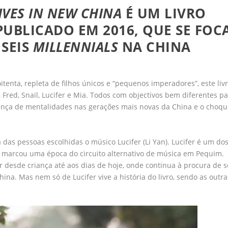
IVES IN NEW CHINA
É UM LIVRO
PUBLICADO EM 2016, QUE SE FOC
 SEIS
MILLENNIALS
NA CHINA
enta, repleta de filhos únicos e “pequenos imperadores”, este liv
o, Fred, Snail, Lucifer e Mia. Todos com objectivos bem diferentes p
dança de mentalidades nas gerações mais novas da China e o choqu
das pessoas escolhidas o músico Lucifer (Li Yan).
Lucifer é um do
marcou uma época do circuito alternativo de música em Pequim
.
er desde criança até aos dias de hoje, onde continua à procura de s
na. Mas nem só de Lucifer vive a história do livro, sendo as outra