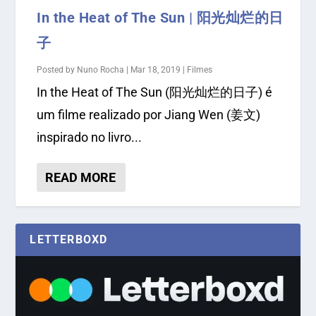
In the Heat of The Sun | 阳光灿烂的日
子
Posted by
Nuno Rocha
|
Mar 18, 2019
|
Filmes
In the Heat of The Sun (阳光灿烂的日子) é
um filme realizado por Jiang Wen (姜文)
inspirado no livro...
READ MORE
LETTERBOXD