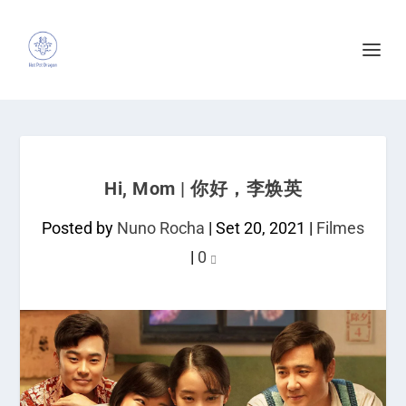
Hi, Mom | 你好，李焕英
Posted by
Nuno Rocha
|
Set 20, 2021
|
Filmes
|
0