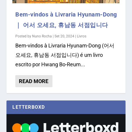
Bem-vindos à Livraria Hyunam-Dong
｜ 어서 오세요, 휴남동 서점입니다
Posted by
Nuno Rocha
|
Set 20, 2024
|
Livros
Bem-vindos à Livraria Hyunam-Dong (어서
오세요, 휴남동 서점입니다) é um livro
escrito por Hwang Bo-Reum...
READ MORE
LETTERBOXD