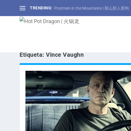
TRENDING:
Postmen in the Mountains | 那山那人那狗
Etiqueta:
Vince Vaughn