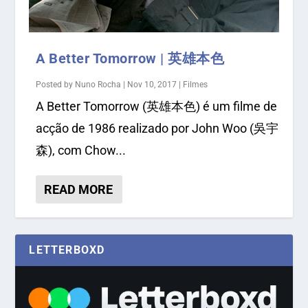
A Better Tomorrow | 英雄本色
Posted by
Nuno Rocha
|
Nov 10, 2017
|
Filmes
A Better Tomorrow (英雄本色) é um filme de
acção de 1986 realizado por John Woo (吳宇
森), com Chow...
READ MORE
LETTERBOXD