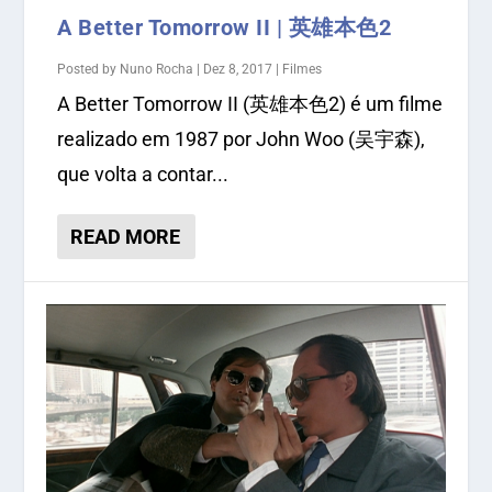
A Better Tomorrow II | 英雄本色2
Posted by
Nuno Rocha
|
Dez 8, 2017
|
Filmes
A Better Tomorrow II (英雄本色2) é um filme
realizado em 1987 por John Woo (吴宇森),
que volta a contar...
READ MORE