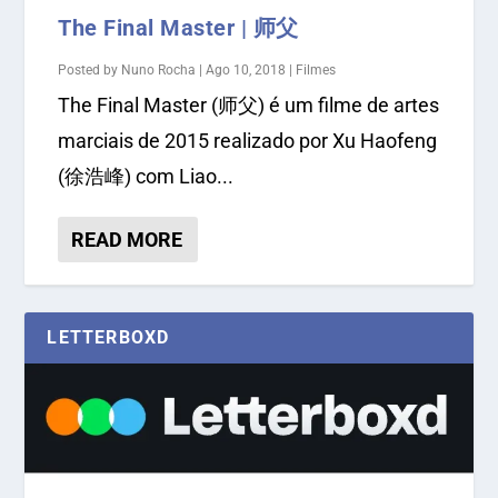
The Final Master | 师父
Posted by
Nuno Rocha
|
Ago 10, 2018
|
Filmes
The Final Master (师父) é um filme de artes
marciais de 2015 realizado por Xu Haofeng
(徐浩峰) com Liao...
READ MORE
LETTERBOXD