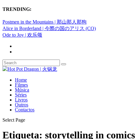
TRENDING:
Postmen in the Mountains | 那山那人那狗
Alice in Borderland | 今際の国のアリス (CO)
Ode to Joy | 欢乐颂
Home
Filmes
Música
Séries
Livros
Outros
Contactos
Select Page
Etiqueta:
storytelling in comics