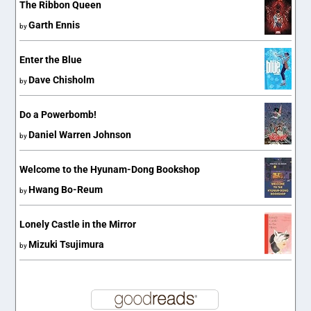
The Ribbon Queen
Garth Ennis
by
Enter the Blue
Dave Chisholm
by
Do a Powerbomb!
Daniel Warren Johnson
by
Welcome to the Hyunam-Dong Bookshop
Hwang Bo-Reum
by
Lonely Castle in the Mirror
Mizuki Tsujimura
by