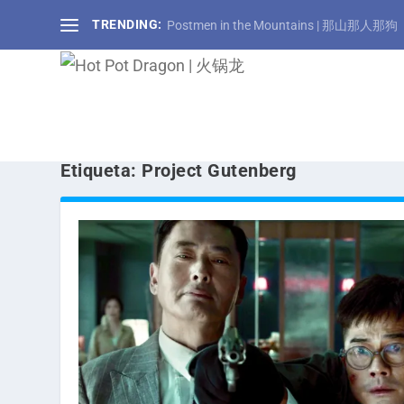
TRENDING:
Postmen in the Mountains | 那山那人那狗
Etiqueta:
Project Gutenberg