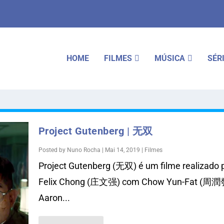
HOME
FILMES
MÚSICA
SÉR
Project Gutenberg | 无双
Posted by
Nuno Rocha
|
Mai 14, 2019
|
Filmes
Project Gutenberg (无双) é um filme realizado 
Felix Chong (庄文强) com Chow Yun-Fat (周潤
Aaron...