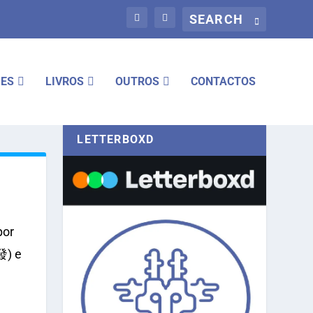
IES
LIVROS
OUTROS
CONTACTOS
LETTERBOXD
por
發) e