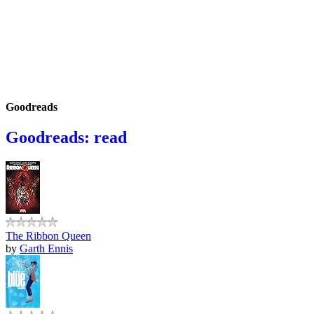
Goodreads
Goodreads: read
The Ribbon Queen
by
Garth Ennis