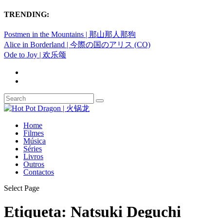
TRENDING:
Postmen in the Mountains | 那山那人那狗
Alice in Borderland | 今際の国のアリス (CO)
Ode to Joy | 欢乐颂
Home
Filmes
Música
Séries
Livros
Outros
Contactos
Select Page
Etiqueta:
Natsuki Deguchi