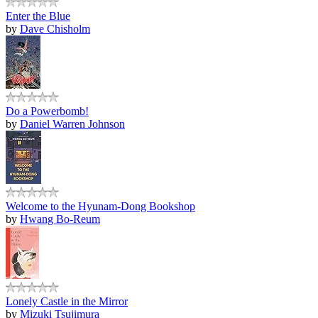
Enter the Blue
by
Dave Chisholm
Do a Powerbomb!
by
Daniel Warren Johnson
Welcome to the Hyunam-Dong Bookshop
by
Hwang Bo-Reum
Lonely Castle in the Mirror
by
Mizuki Tsujimura