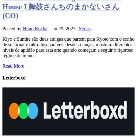
House I 舞妓さんちのまかないさん
(CO)
Posted by
Nuno Rocha
|
Jan 29, 2023
|
Séries
Kiyo e Sumire são duas amigas que partem para Kyoto com o sonho
de se tornar maiko. Inseparáveis desde crianças, mostram diferentes
níveis de aptidão para esta arte quando começam a seguir o rigoroso
regime de treino.
Read More
Letterboxd