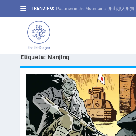
TRENDING:
Postmen in the Mountains | 那山那人那狗
Etiqueta:
Nanjing