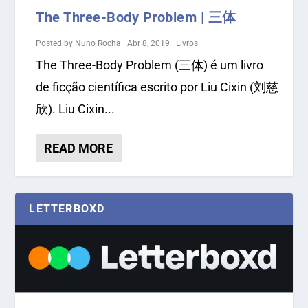
The Three-Body Problem | 三体
Posted by
Nuno Rocha
|
Abr 8, 2019
|
Livros
The Three-Body Problem (三体) é um livro
de ficção científica escrito por Liu Cixin (刘慈
欣). Liu Cixin...
READ MORE
LETTERBOXD