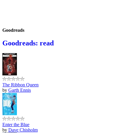
Goodreads
Goodreads: read
The Ribbon Queen
by
Garth Ennis
Enter the Blue
by
Dave Chisholm