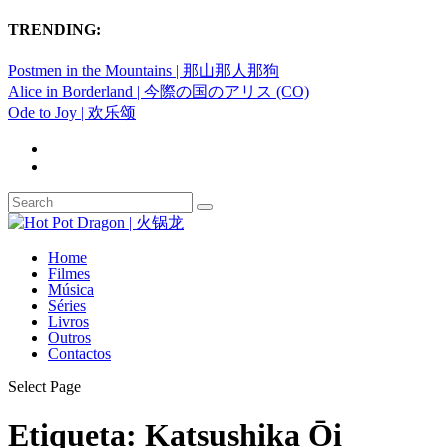
TRENDING:
Postmen in the Mountains | 那山那人那狗
Alice in Borderland | 今際の国のアリス (CO)
Ode to Joy | 欢乐颂
Home
Filmes
Música
Séries
Livros
Outros
Contactos
Select Page
Etiqueta:
Katsushika Ōi