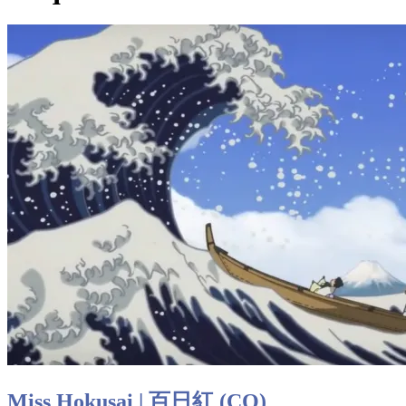
Miss Hokusai | 百日紅 (CO)