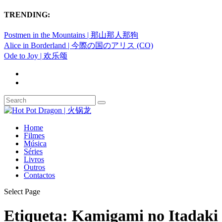
TRENDING:
Postmen in the Mountains | 那山那人那狗
Alice in Borderland | 今際の国のアリス (CO)
Ode to Joy | 欢乐颂
Home
Filmes
Música
Séries
Livros
Outros
Contactos
Select Page
Etiqueta:
Kamigami no Itadaki