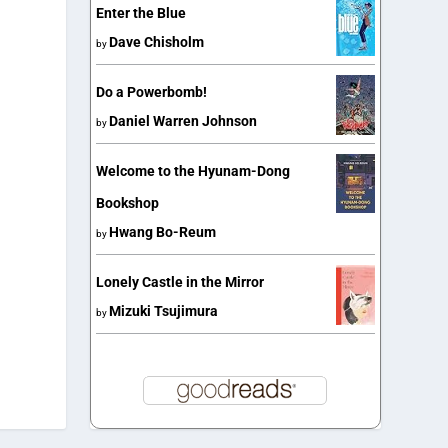
Enter the Blue
Dave Chisholm
by
Do a Powerbomb!
Daniel Warren Johnson
by
Welcome to the Hyunam-Dong
Bookshop
Hwang Bo-Reum
by
Lonely Castle in the Mirror
Mizuki Tsujimura
by