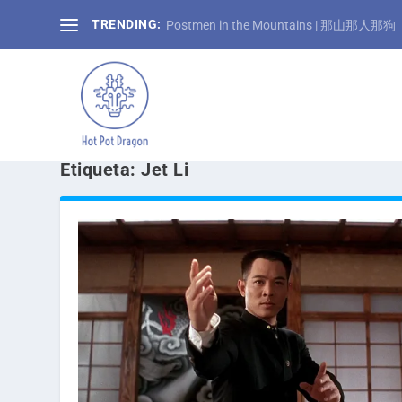
TRENDING:
Postmen in the Mountains | 那山那人那狗
Etiqueta:
Jet Li