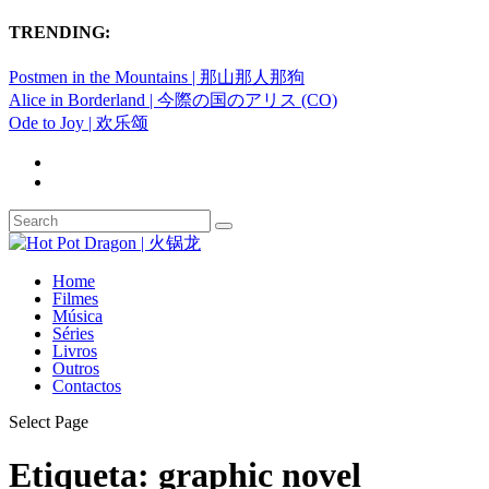
TRENDING:
Postmen in the Mountains | 那山那人那狗
Alice in Borderland | 今際の国のアリス (CO)
Ode to Joy | 欢乐颂
Home
Filmes
Música
Séries
Livros
Outros
Contactos
Select Page
Etiqueta:
graphic novel