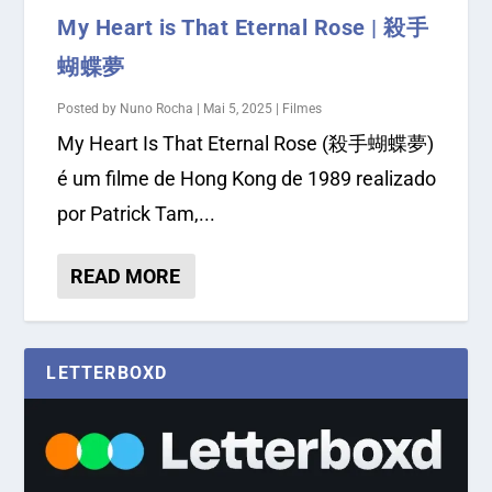
My Heart is That Eternal Rose | 殺手
蝴蝶夢
Posted by
Nuno Rocha
|
Mai 5, 2025
|
Filmes
My Heart Is That Eternal Rose (殺手蝴蝶夢)
é um filme de Hong Kong de 1989 realizado
por Patrick Tam,...
READ MORE
LETTERBOXD