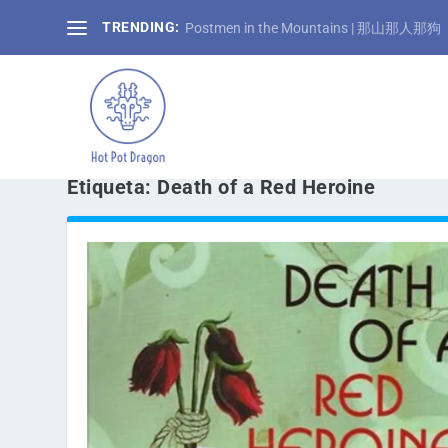
TRENDING:
Postmen in the Mountains | 那山那人那狗
Etiqueta:
Death of a Red Heroine