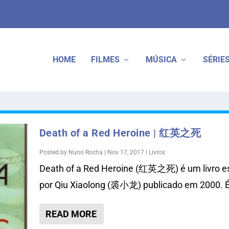
HOME
FILMES
MÚSICA
SÉRIE
Death of a Red Heroine | 红英之死
Posted by
Nuno Rocha
|
Nov 17, 2017
|
Livros
Death of a Red Heroine (红英之死) é um livro es
por Qiu Xiaolong (裘小龙) publicado em 2000. É 
READ MORE