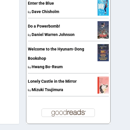
Enter the Blue
Dave Chisholm
by
Do a Powerbomb!
Daniel Warren Johnson
by
Welcome to the Hyunam-Dong
Bookshop
Hwang Bo-Reum
by
Lonely Castle in the Mirror
Mizuki Tsujimura
by