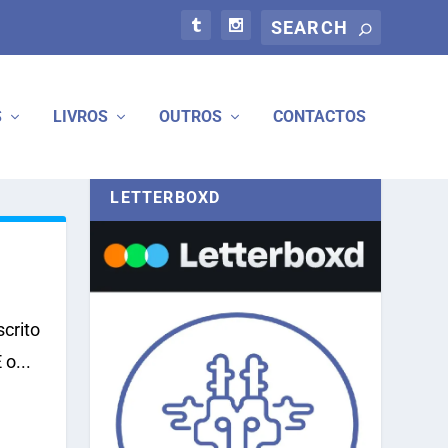
S
LIVROS
OUTROS
CONTACTOS
LETTERBOXD
crito
o...