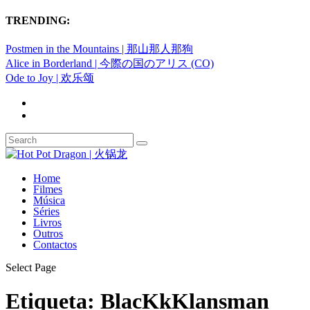
TRENDING:
Postmen in the Mountains | 那山那人那狗
Alice in Borderland | 今際の国のアリス (CO)
Ode to Joy | 欢乐颂
Home
Filmes
Música
Séries
Livros
Outros
Contactos
Select Page
Etiqueta:
BlacKkKlansman