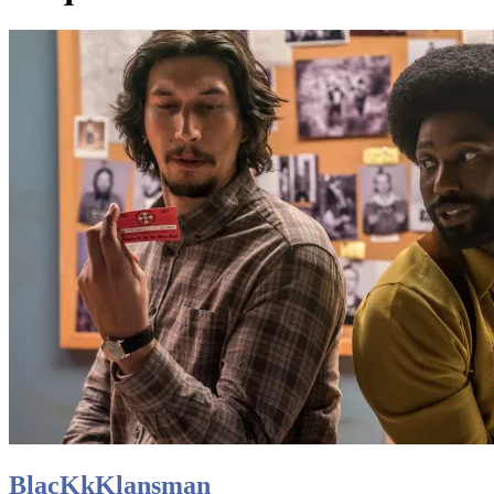
BlacKkKlansman