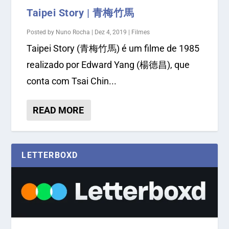
Taipei Story | 青梅竹馬
Posted by
Nuno Rocha
|
Dez 4, 2019
|
Filmes
Taipei Story (青梅竹馬) é um filme de 1985
realizado por Edward Yang (楊德昌), que
conta com Tsai Chin...
READ MORE
LETTERBOXD