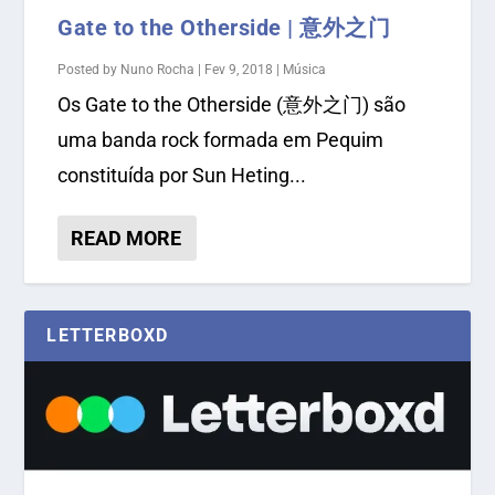
Gate to the Otherside | 意外之门
Posted by
Nuno Rocha
|
Fev 9, 2018
|
Música
Os Gate to the Otherside (意外之门) são
uma banda rock formada em Pequim
constituída por Sun Heting...
READ MORE
LETTERBOXD