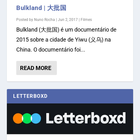
Bulkland | 大批国
Posted by
Nuno Rocha
|
Jun 2, 2017
|
Filmes
Bulkland (大批国) é um documentário de
2015 sobre a cidade de Yiwu (义乌) na
China. O documentário foi...
READ MORE
LETTERBOXD