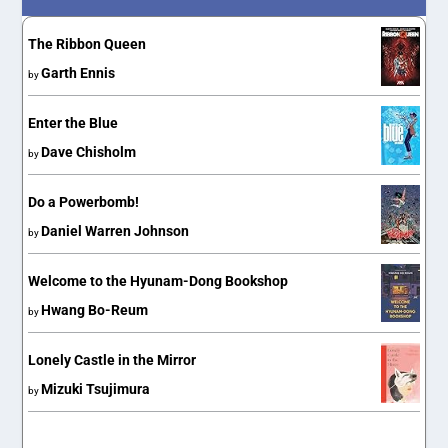
The Ribbon Queen
Garth Ennis
by
Enter the Blue
Dave Chisholm
by
Do a Powerbomb!
Daniel Warren Johnson
by
Welcome to the Hyunam-Dong Bookshop
Hwang Bo-Reum
by
Lonely Castle in the Mirror
Mizuki Tsujimura
by