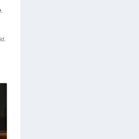
e.
id
.