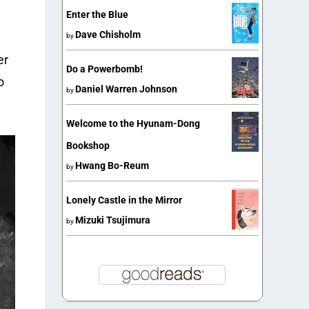
e
Enter the Blue
Dave Chisholm
by
er
Do a Powerbomb!
o
Daniel Warren Johnson
by
Welcome to the Hyunam-Dong
Bookshop
Hwang Bo-Reum
by
Lonely Castle in the Mirror
Mizuki Tsujimura
by