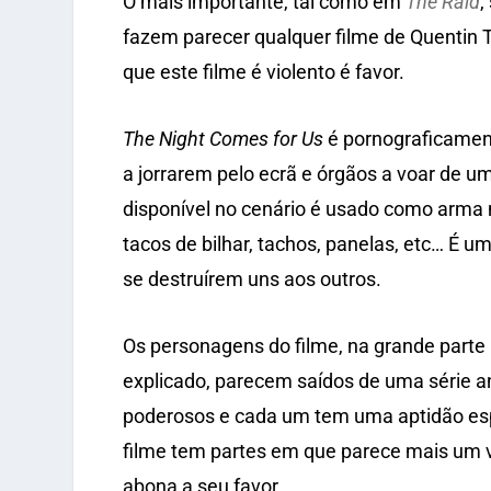
O mais importante, tal como em
The Raid
,
fazem parecer qualquer filme de Quentin T
que este filme é violento é favor.
The Night Comes for Us
é pornograficament
a jorrarem pelo ecrã e órgãos a voar de u
disponível no cenário é usado como arma ne
tacos de bilhar, tachos, panelas, etc… É 
se destruírem uns aos outros.
Os personagens do filme, na grande part
explicado, parecem saídos de uma série 
poderosos e cada um tem uma aptidão espe
filme tem partes em que parece mais um v
abona a seu favor.