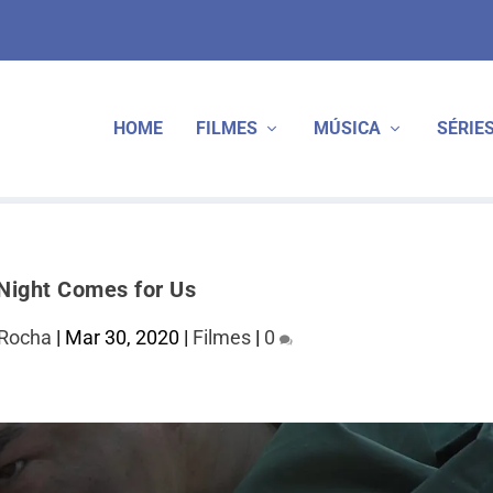
HOME
FILMES
MÚSICA
SÉRIE
Night Comes for Us
Rocha
|
Mar 30, 2020
|
Filmes
|
0