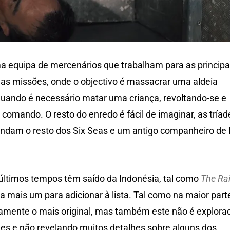
uma equipa de mercenários que trabalham para as principa
uas missões, onde o objectivo é massacrar uma aldeia
 quando é necessário matar uma criança, revoltando-se e
omando. O resto do enredo é fácil de imaginar, as tríad
ndam o resto dos Six Seas e um antigo companheiro de 
últimos tempos têm saído da Indonésia, tal como
The Ra
 mais um para adicionar à lista. Tal como na maior part
riamente o mais original, mas também este não é explora
es e não revelando muitos detalhes sobre alguns dos