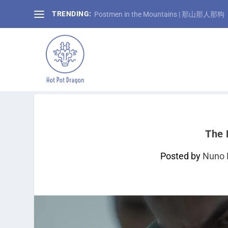
TRENDING:
Postmen in the Mountains | 那山那人那狗
The 
Posted by
Nuno 