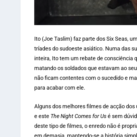
Ito (Joe Taslim) faz parte dos Six Seas, 
tríades do sudoeste asiático. Numa das s
inteira, Ito tem um rebate de consciência
matando os soldados que estavam ao seu c
não ficam contentes com o sucedido e ma
para acabar com ele.
Alguns dos melhores filmes de acção dos 
e este
The Night Comes for Us
é sem dúvida
deste tipo de filmes, o enredo não é prop
em demasia, mantendo-se a história simpl