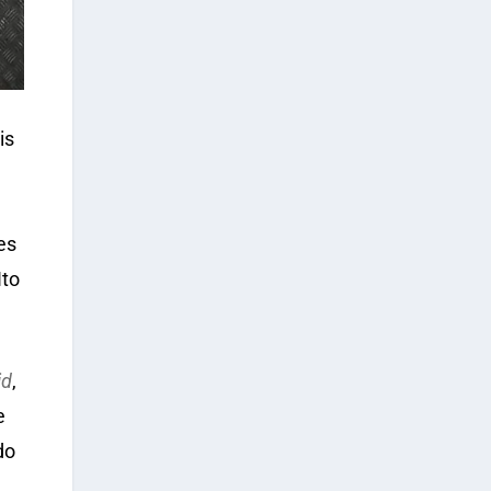
is
es
Ito
id
,
e
do