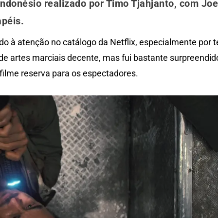
indonésio realizado por Timo Tjahjanto, com Jo
apéis.
o à atenção no catálogo da Netflix, especialmente por t
de artes marciais decente, mas fui bastante surpreendid
 filme reserva para os espectadores.