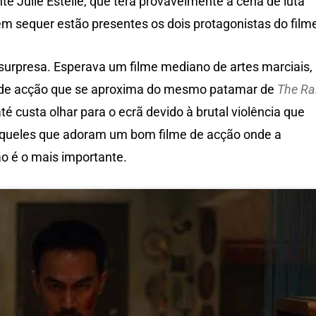
 Julie Estelle, que terá provavelmente a cena de luta
m sequer estão presentes os dois protagonistas do film
surpresa. Esperava um filme mediano de artes marciais,
e de acção que se aproxima do mesmo patamar de
The Ra
 custa olhar para o ecrã devido à brutal violência que
aqueles que adoram um bom filme de acção onde a
ão é o mais importante.