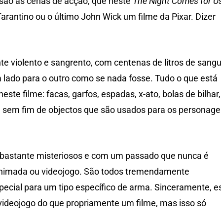
 são as cenas de acção, que neste
The Night Comes for U
arantino ou o último John Wick um filme da Pixar. Dizer
e violento e sangrento, com centenas de litros de sang
m lado para o outro como se nada fosse. Tudo o que está
ste filme: facas, garfos, espadas, x-ato, bolas de bilhar,
um sem fim de objectos que são usados para os personag
e bastante misteriosos e com um passado que nunca é
animada ou videojogo. São todos tremendamente
cial para um tipo específico de arma. Sinceramente, e
ideojogo do que propriamente um filme, mas isso só