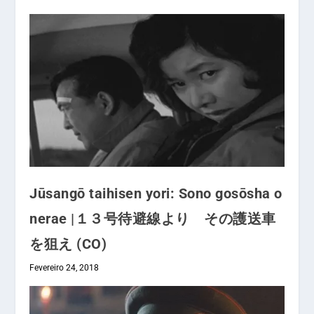
Jūsangō taihisen yori: Sono gosōsha o
nerae |１３号待避線より その護送車
を狙え (CO)
Fevereiro 24, 2018