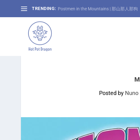
TRENDING:
Postmen in the Mountains | 那山那人那狗
M
Posted by
Nuno