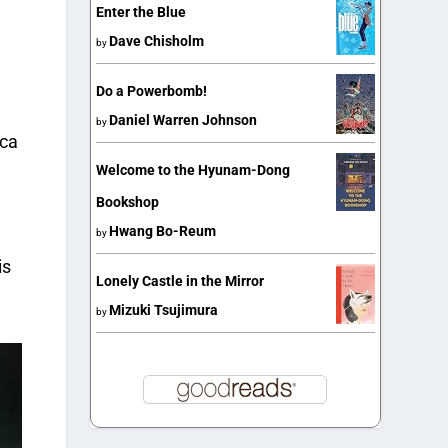
Enter the Blue
Dave Chisholm
by
Do a Powerbomb!
Daniel Warren Johnson
by
ica
Welcome to the Hyunam-Dong
Bookshop
Hwang Bo-Reum
by
is
Lonely Castle in the Mirror
Mizuki Tsujimura
by