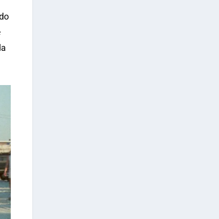
ndo
e
da