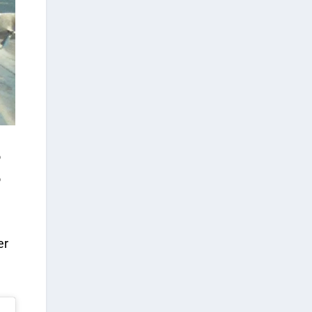
o
o
er