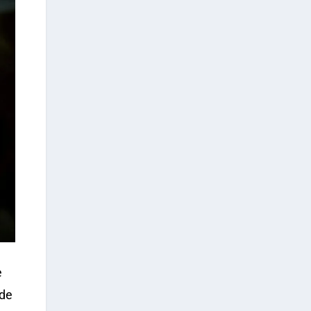
e
 de