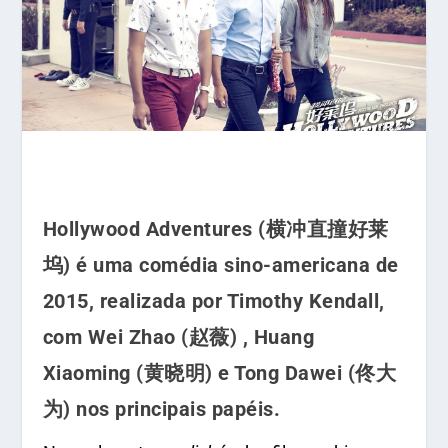
Hollywood Adventures (横冲直撞好莱
坞) é uma comédia sino-americana de
2015, realizada por Timothy Kendall,
com Wei Zhao (赵薇) , Huang
Xiaoming (黄晓明) e Tong Dawei (佟大
为) nos principais papéis.