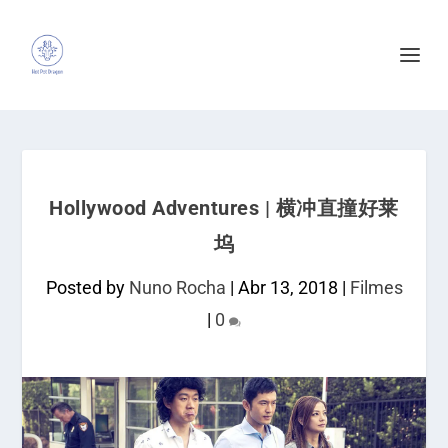
Hollywood Adventures | 横冲直撞好莱
坞
Posted by
Nuno Rocha
|
Abr 13, 2018
|
Filmes
|
0