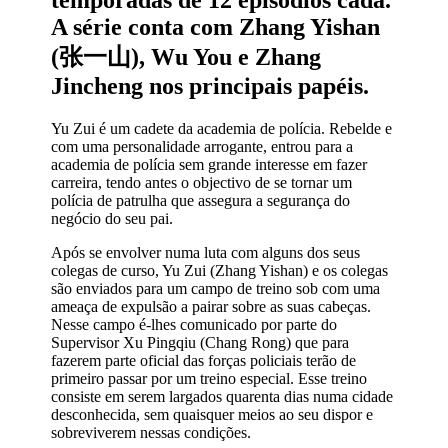
temporadas de 12 episódios cada.
A série conta com Zhang Yishan
(张一山), Wu You e Zhang
Jincheng nos principais papéis.
Yu Zui é um cadete da academia de polícia. Rebelde e
com uma personalidade arrogante, entrou para a
academia de polícia sem grande interesse em fazer
carreira, tendo antes o objectivo de se tornar um
polícia de patrulha que assegura a segurança do
negócio do seu pai.
Após se envolver numa luta com alguns dos seus
colegas de curso, Yu Zui (Zhang Yishan) e os colegas
são enviados para um campo de treino sob com uma
ameaça de expulsão a pairar sobre as suas cabeças.
Nesse campo é-lhes comunicado por parte do
Supervisor Xu Pingqiu (Chang Rong) que para
fazerem parte oficial das forças policiais terão de
primeiro passar por um treino especial. Esse treino
consiste em serem largados quarenta dias numa cidade
desconhecida, sem quaisquer meios ao seu dispor e
sobreviverem nessas condições.