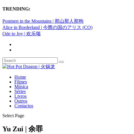
TRENDING:
Postmen in the Mountains | 那山那人那狗
Alice in Borderland | 今際の国のアリス (CO)
Ode to Joy | 欢乐颂
Home
Filmes
Música
Séries
Livros
Outros
Contactos
Select Page
Yu Zui | 余罪