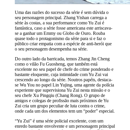
Uma das razões do sucesso da série é sem dúvida o
seu personagem principal. Zhang Yishan carrega a
série às costas, a sua performance como Yu Zui é
fantástica, caso a série fosse americana este arriscava-
se a ganhar um Emmy ou Globo de Ouro. Rouba
quase todo o protagonismo da série para si e faz o
público criar empatia com a espécie de anti-herói que
o seu personagem desempenha na série.
Do outro lado da barricada, temos Zhang Jin Cheng
como o vilão Fu Guosheng, que também está
excelente no seu papel de chefe do crime ponderado e
bastante eloquente, cuja intimidade com Yu Zui vai
crescendo ao longo da série. Noutros papéis, destaca-
se Wu You no papel Lin Yujing, uma agente da polícia
experiente que supervisiona Yu Zui nesta missão e o
seu chefe Xu Pingqiu (Chang Rong). O grupo de
amigos e colegas de profissão mais próximos de Yu
Zui cria um grupo peculiar de luta contra o crime,
onde cada um dos elementos tem um “poder” especial.
“Yu Zui” é uma série policial excelente, com um
enredo bastante envolvente e um personagem principal