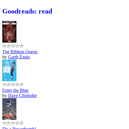
Goodreads: read
The Ribbon Queen
by
Garth Ennis
Enter the Blue
by
Dave Chisholm
Do a Powerbomb!