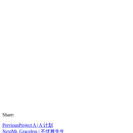
Share:
Previous
Project A | A 计划
Next
Mr. Graceless | 不优雅先生