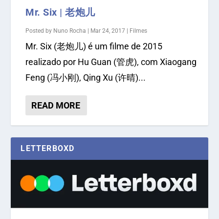
Mr. Six | 老炮儿
Posted by
Nuno Rocha
|
Mar 24, 2017
|
Filmes
Mr. Six (老炮儿) é um filme de 2015
realizado por Hu Guan (管虎), com Xiaogang
Feng (冯小刚), Qing Xu (许晴)...
READ MORE
LETTERBOXD