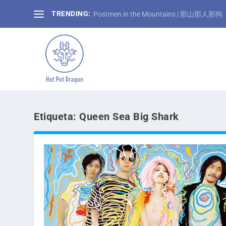
TRENDING:
Postmen in the Mountains | 那山那人那狗
Etiqueta:
Queen Sea Big Shark