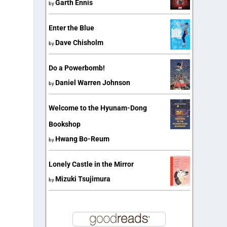
Garth Ennis
by
Enter the Blue
Dave Chisholm
by
Do a Powerbomb!
Daniel Warren Johnson
by
Welcome to the Hyunam-Dong
Bookshop
Hwang Bo-Reum
by
Lonely Castle in the Mirror
Mizuki Tsujimura
by