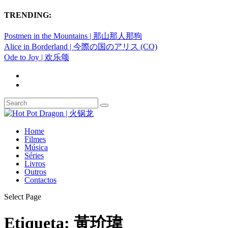
TRENDING:
Postmen in the Mountains | 那山那人那狗
Alice in Borderland | 今際の国のアリス (CO)
Ode to Joy | 欢乐颂
Home
Filmes
Música
Séries
Livros
Outros
Contactos
Select Page
Etiqueta:
黃玠瑋