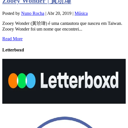
Zooey Wonder | 黃玠瑋
Posted by
Nuno Rocha
|
Abr 20, 2019
|
Música
Zooey Wonder (黃玠瑋) é uma cantautora que nasceu em Taiwan.
Zooey Wonder foi um nome que encontrei...
Read More
Letterboxd