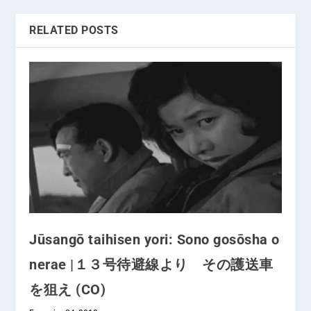
RELATED POSTS
Jūsangō taihisen yori: Sono gosōsha o
nerae |１３号待避線より その護送車
を狙え (CO)