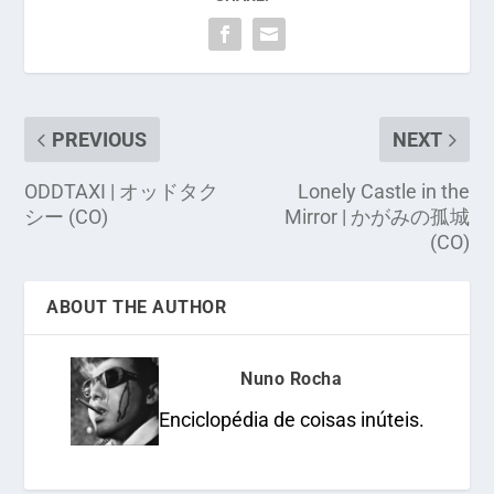
PREVIOUS
NEXT
ODDTAXI | オッドタク
Lonely Castle in the
シー (CO)
Mirror | かがみの孤城
(CO)
ABOUT THE AUTHOR
Nuno Rocha
Enciclopédia de coisas inúteis.