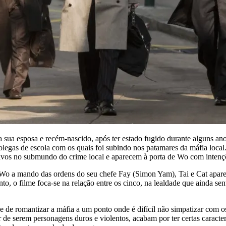
a esposa e recém-nascido, após ter estado fugido durante alguns ano
colegas de escola com os quais foi subindo nos patamares da máfia loca
vos no submundo do crime local e aparecem à porta de Wo com intençõ
 Wo a mando das ordens do seu chefe Fay (Simon Yam), Tai e Cat apar
to, o filme foca-se na relação entre os cinco, na lealdade que ainda s
 de romantizar a máfia a um ponto onde é difícil não simpatizar com 
de serem personagens duros e violentos, acabam por ter certas caracter