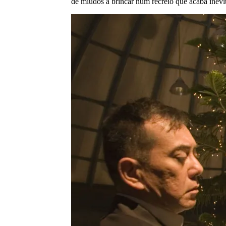
de miúdos a brincar num recreio que acaba inev