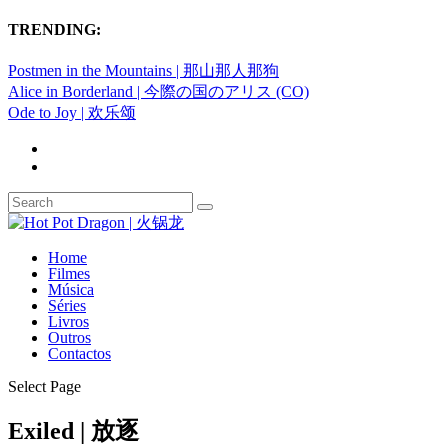
TRENDING:
Postmen in the Mountains | 那山那人那狗
Alice in Borderland | 今際の国のアリス (CO)
Ode to Joy | 欢乐颂
Home
Filmes
Música
Séries
Livros
Outros
Contactos
Select Page
Exiled | 放逐