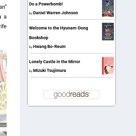
Do a Powerbomb!
an”
Daniel Warren Johnson
by
a a
ife
Welcome to the Hyunam-Dong
Bookshop
Hwang Bo-Reum
by
Lonely Castle in the Mirror
Mizuki Tsujimura
by