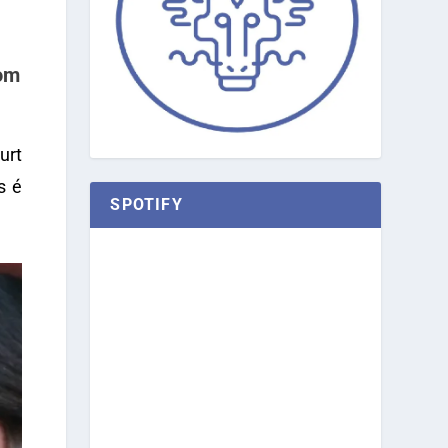
com
Burt
s é
SPOTIFY