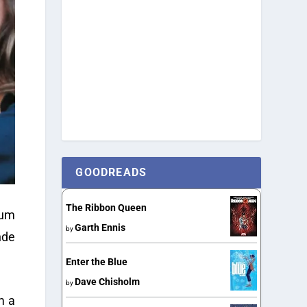
GOODREADS
The Ribbon Queen
 um
Garth Ennis
by
nde
Enter the Blue
Dave Chisholm
by
m a