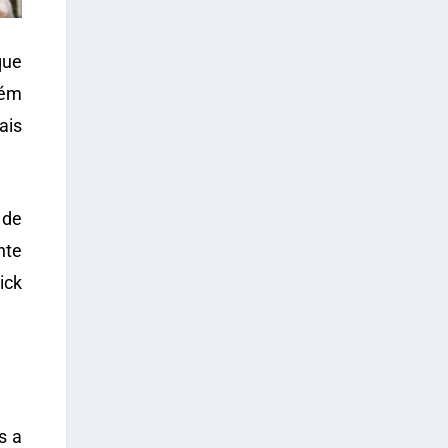
que
bém
ais
 de
nte
ick
s a