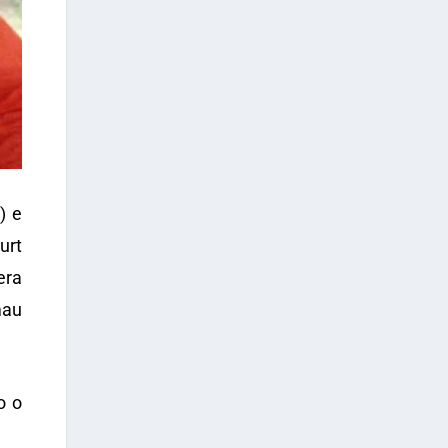
) e
urt
era
mau
o o