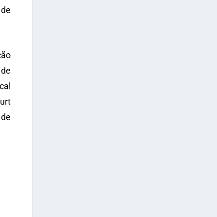
 de
ção
 de
cal
urt
 de