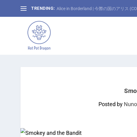
TRENDING:
Alice in Borderland | 今際の国のアリス (CO
Smok
Posted by
Nuno