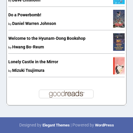
Dave Chisholm
by
Do a Powerbomb!
Daniel Warren Johnson
by
Welcome to the Hyunam-Dong Bookshop
Hwang Bo-Reum
by
Lonely Castle in the Mirror
Mizuki Tsujimura
by
Designed by
| Powered by
Elegant Themes
WordPress