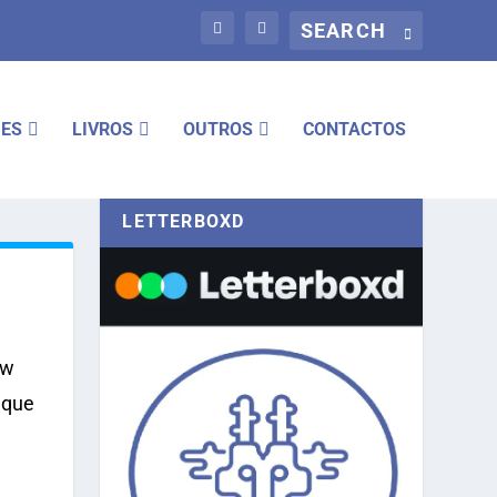
IES
LIVROS
OUTROS
CONTACTOS
LETTERBOXD
ow
 que