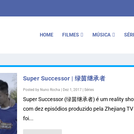
HOME
FILMES
MÚSICA
SÉR
Super Successor | 绿茵继承者
Posted by
Nuno Rocha
|
Dez 1, 2017
|
Séries
Super Successor (绿茵继承者) é um reality sh
com dez episódios produzido pela Zhejiang TV
foi...