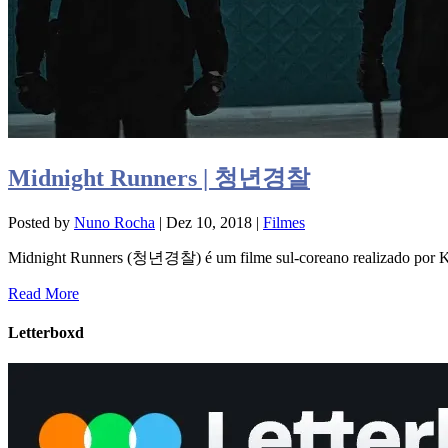
Midnight Runners | 청년경찰
Posted by
Nuno Rocha
|
Dez 10, 2018
|
Filmes
Midnight Runners (청년경찰) é um filme sul-coreano realizado por K
Read More
Letterboxd