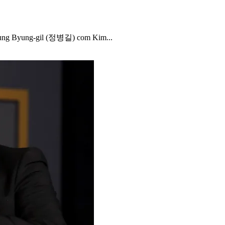
r Jung Byung-gil (정병길) com Kim...