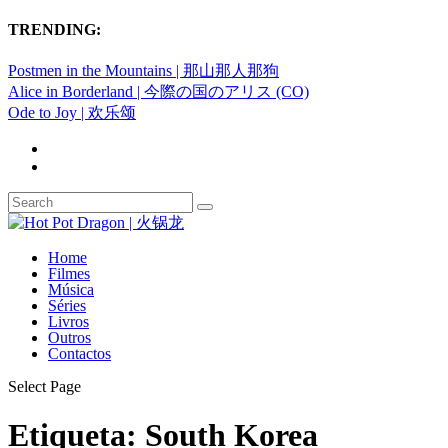
TRENDING:
Postmen in the Mountains | 那山那人那狗
Alice in Borderland | 今際の国のアリス (CO)
Ode to Joy | 欢乐颂
Home
Filmes
Música
Séries
Livros
Outros
Contactos
Select Page
Etiqueta:
South Korea