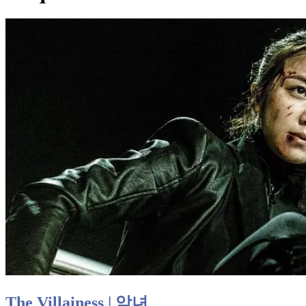
The Villainess | 악녀