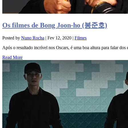
Os filmes de Bong Joon-ho (봉준호)
Posted by
Nuno Rocha
|
Fev 12, 2020
|
Filmes
Após o resultado incrível nos Oscars, é uma boa altura para falar dos e
Read More