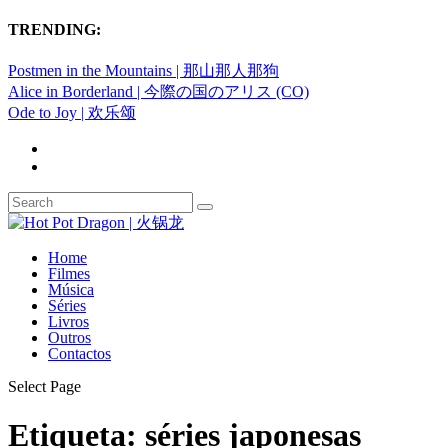
TRENDING:
Postmen in the Mountains | 那山那人那狗
Alice in Borderland | 今際の国のアリス (CO)
Ode to Joy | 欢乐颂
Home
Filmes
Música
Séries
Livros
Outros
Contactos
Select Page
Etiqueta:
séries japonesas