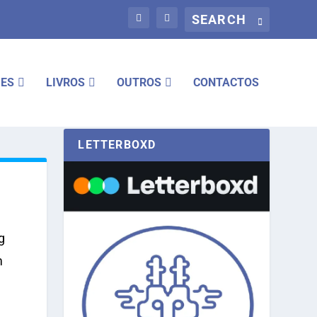
IES
LIVROS
OUTROS
CONTACTOS
LETTERBOXD
g
m