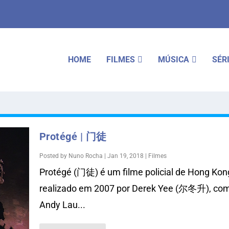
HOME
FILMES
MÚSICA
SÉR
Protégé | 门徒
Posted by
Nuno Rocha
|
Jan 19, 2018
|
Filmes
Protégé (门徒) é um filme policial de Hong Kon
realizado em 2007 por Derek Yee (尔冬升), co
Andy Lau...