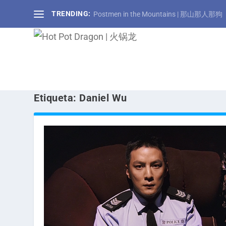
TRENDING:
Postmen in the Mountains | 那山那人那狗
Etiqueta:
Daniel Wu