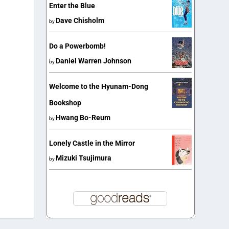
Enter the Blue
Dave Chisholm
by
Do a Powerbomb!
Daniel Warren Johnson
by
Welcome to the Hyunam-Dong
Bookshop
Hwang Bo-Reum
by
Lonely Castle in the Mirror
Mizuki Tsujimura
by