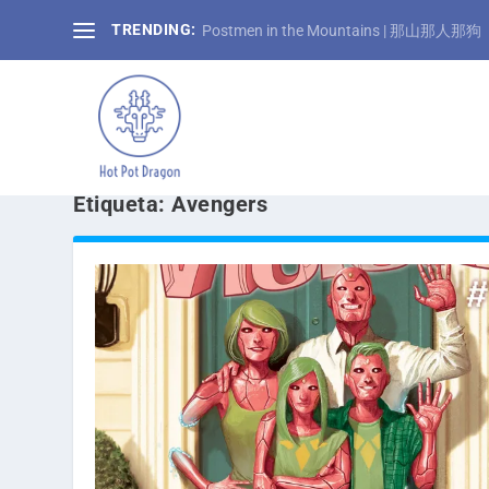
TRENDING:
Postmen in the Mountains | 那山那人那狗
Etiqueta:
Avengers