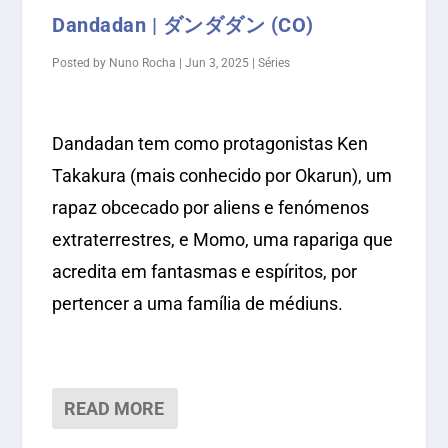
Dandadan | ダンダダン (CO)
Posted by
Nuno Rocha
|
Jun 3, 2025
|
Séries
Dandadan tem como protagonistas Ken
Takakura (mais conhecido por Okarun), um
rapaz obcecado por aliens e fenómenos
extraterrestres, e Momo, uma rapariga que
acredita em fantasmas e espíritos, por
pertencer a uma família de médiuns.
READ MORE